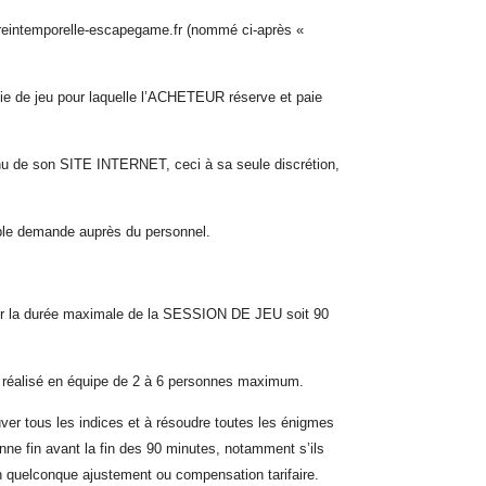
re
i
ntemporelle-
e
scape
g
ame.
fr
(nommé ci-après «
ie de jeu pour laquelle l’ACHETEUR réserve et paie
tenu de son SITE INTERNET, ceci à sa seule discrétion,
mple demande auprès du personnel.
ur la durée maximale de la SESSION DE JEU soit 90
re réalisé en équipe de 2 à 6 personnes maximum.
r tous les indices et à résoudre toutes les énigmes
ne fin avant la fin des 90 minutes, notamment s’ils
un quelconque ajustement ou compensation tarifaire.