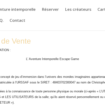
nture intemporelle
Réserver
Les créateurs
Car
.Q.
Contact
 de Vente
ATION :
L’ Aventure Intemporelle Escape Game
ncept de jeu d’immersion dans l’univers des mondes imaginaires appartenant
mmatriculée à l’URSSAF sous le SIRET : 48403702300047 au nom de Christop
tées à la connaissance de toute personne physique ou morale (ci-après « L’UT
G
et LES UTILISATEURS de la salle; qu’ils aient réservé personnellement ou qu
CHETEUR »).