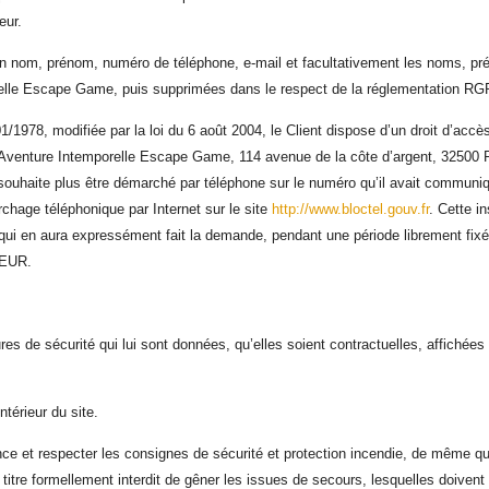
eur.
om, prénom, numéro de téléphone, e-mail et facultativement les noms, p
relle Escape Game, puis supprimées dans le respect de la réglementation R
/1978, modifiée par la loi du 6 août 2004, le Client dispose d’un droit d’accès,
 l’Aventure Intemporelle Escape Game,
114 avenue de la côte d’argent, 32500 
souhaite plus être démarché par téléphone sur le numéro qu’il avait communiq
chage téléphonique par Internet sur le site
http://www.bloctel.gouv.fr
. Cette in
ui en aura expressément fait la demande, pendant une période librement fix
TEUR.
 de sécurité qui lui sont données, qu’elles soient contractuelles, affichées
ntérieur du site.
et respecter les consignes de sécurité et protection incendie, de même que
e titre formellement interdit de gêner les issues de secours, lesquelles doiven