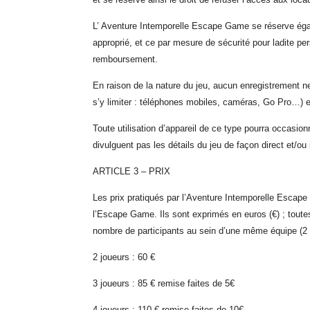
L’ Aventure Intemporelle Escape Game se réserve égale
approprié, et ce par mesure de sécurité pour ladite pe
remboursement.
En raison de la nature du jeu, aucun enregistrement ne
s’y limiter : téléphones mobiles, caméras, Go Pro…) e
Toute utilisation d’appareil de ce type pourra occasi
divulguent pas les détails du jeu de façon direct et/ou 
ARTICLE 3 – PRIX
Les prix pratiqués par l’Aventure Intemporelle Escap
l’Escape Game. Ils sont exprimés en euros (€) ; tout
nombre de participants au sein d’une même équipe (2 
2 joueurs : 60 €
3 joueurs : 85 € remise faites de 5€
4 joueurs : 110 € remise faites de 10€