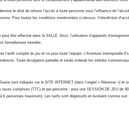
ment le droit de refuser l’accès à toute personne sous l’influence de l’alc
rsonne. Pour toutes les conditions mentionnées ci-dessus, l’interdiction d’ac
 peut être effectué dans la SALLE. Ainsi, l’utilisation d’appareils d’enregist
st formellement interdite.
onner l’arrêt complet du jeu et ce pour toute l’équipe. L’Aventure Intemporel
indirecte. Toute divulgation partielle et totale violerait les intérêts commercia
e Game sont indiqués sur le SITE INTERNET (dans l’onglet « Réserver ») et so
es taxes comprises (TTC) et par personne ; pour une SESSION DE JEU de 90 m
à 6 personnes maximum). Les tarifs sont dégressifs et évoluent comme suit 