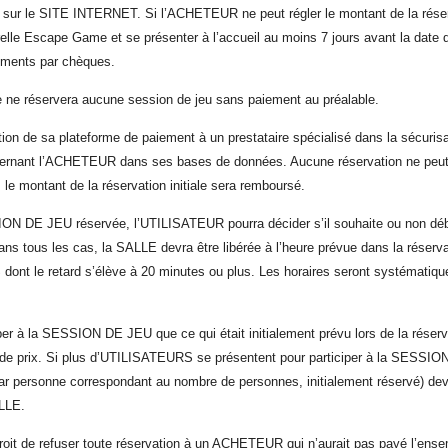
s sur le SITE INTERNET. Si l’ACHETEUR ne peut régler le montant de la réserv
relle Escape Game et se présenter à l’accueil au moins 7 jours avant la dat
lements par chèques.
 ne réservera aucune session de jeu sans paiement au préalable.
on de sa plateforme de paiement à un prestataire spécialisé dans la sécurisat
cernant l’ACHETEUR dans ses bases de données. Aucune réservation ne peut 
 le montant de la réservation initiale sera remboursé.
E JEU réservée, l’UTILISATEUR pourra décider s’il souhaite ou non débuter 
ns tous les cas, la SALLE devra être libérée à l’heure prévue dans la réserv
 dont le retard s’élève à 20 minutes ou plus. Les horaires seront systématiq
er à la SESSION DE JEU que ce qui était initialement prévu lors de la rés
e prix. Si plus d’UTILISATEURS se présentent pour participer à la SESSION de
x par personne correspondant au nombre de personnes, initialement réservé) devr
ALLE.
it de refuser toute réservation à un ACHETEUR qui n’aurait pas payé l’ensemb