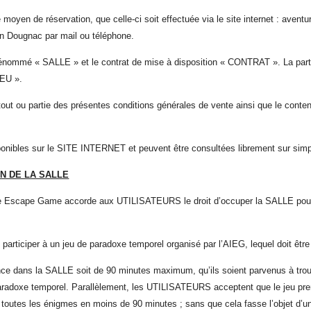
moyen de réservation, que celle-ci soit effectuée via le site internet :
a
ventu
n Dougnac par mail ou téléphone
.
 dénommé « SALLE » et le contrat de mise à disposition « CONTRAT ». La part
EU ».
er tout ou partie des présentes conditions générales de vente ainsi que le con
sponibles sur le SITE INTERNET et peuvent être consultées librement sur si
ON DE LA SALLE
elle Escape Game accorde aux UTILISATEURS le droit d’occuper la SALLE po
 participer à un jeu de paradoxe temporel organisé par l’AIEG, lequel doit êt
 dans la SALLE soit de 90 minutes maximum, qu’ils soient parvenus à trouve
aradoxe temporel. Parallèlement, les UTILISATEURS acceptent que le jeu pren
e toutes les énigmes en moins de 90 minutes ; sans que cela fasse l’objet d’