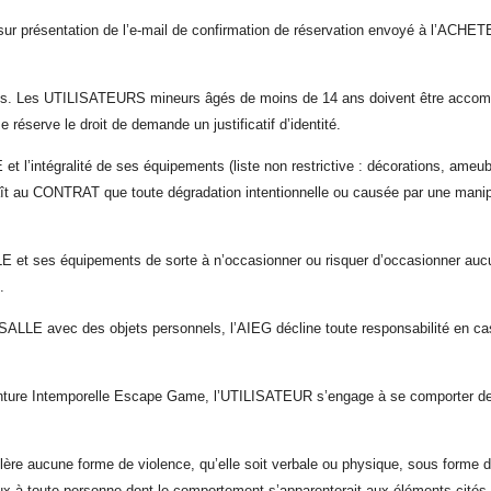
sur présentation de l’e-mail de confirmation de réservation envoyé à l’ACHET
s. Les UTILISATEURS mineurs âgés de moins de 14 ans doivent être accompa
serve le droit de demande un justificatif d’identité.
l’intégralité de ses équipements (liste non restrictive : décorations, ameubl
ît au CONTRAT que toute dégradation intentionnelle ou causée par une manipu
SALLE et ses équipements de sorte à n’occasionner ou risquer d’occasionne
.
 SALLE avec des objets personnels, l’AIEG décline toute responsabilité en 
enture Intemporelle Escape Game, l’UTILISATEUR s’engage à se comporter de 
lère aucune forme de violence, qu’elle soit verbale ou physique, sous forme
ocaux à toute personne dont le comportement s’apparenterait aux éléments cit