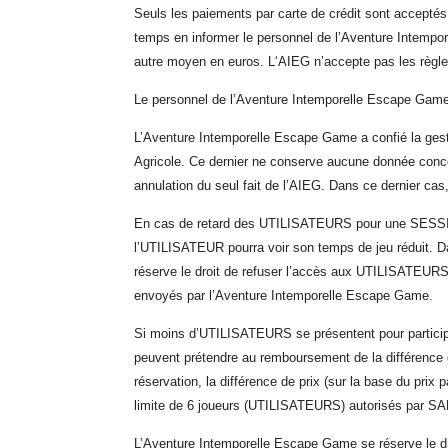
Seuls les paiements par carte de crédit sont accepté
temps en informer le personnel d
e
l’Aventure Intempo
autre moyen
en euros.
L
‘A
IEG
n’accepte pas les règ
Le personnel de l’Aventure Intemporelle Escape Game
L’Aventure Intemporelle Escape Game a confié la gesti
Agricole. Ce dernier ne conserve aucune donnée con
annulation du seul fait de l’AIEG. Dans ce dernier cas,
En cas de retard des UTILISATEURS pour une SESSION D
l’UTILISATEUR pourra voir son temps de jeu réduit. Da
réserve le droit de refuser l’accès aux UTILISATEURS
envoyés par l’Aventure Intemporelle Escape Game.
Si moins d’UTILISATEURS se présentent pour particip
peuvent prétendre au remboursement de la différence d
réservation, la différence de prix (sur la base du pri
limite de 6 joueurs (UTILISATEURS) autorisés par S
L’Aventure Intemporelle Escape Game se réserve le dro