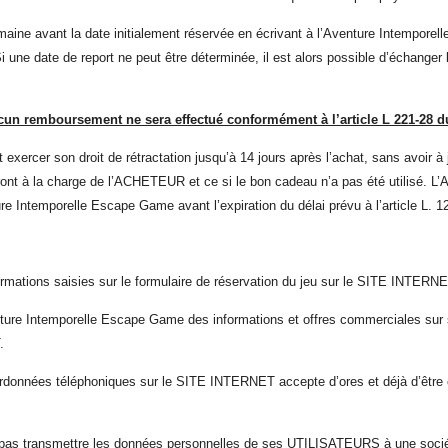
aine avant la date initialement réservée en écrivant à l’Aventure Intempore
Si une date de report ne peut être déterminée, il est alors possible d’échange
cun remboursement ne sera effectué conformément à l’article L 221-28 
exercer son droit de rétractation jusqu’à 14 jours après l’achat, sans avoir à j
steront à la charge de l’ACHETEUR et ce si le bon cadeau n’a pas été utilisé.
e Intemporelle Escape Game avant l’expiration du délai prévu à l’article L. 1
mations saisies sur le formulaire de réservation du jeu sur le SITE INTERNE
ture Intemporelle Escape Game des informations et offres commerciales sur 
.
données téléphoniques sur le SITE INTERNET accepte d’ores et déjà d’être 
s transmettre les données personnelles de ses UTILISATEURS à une société e