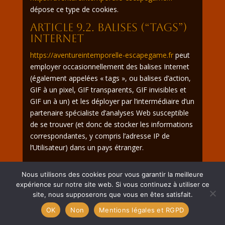
dépose ce type de cookies.
Article 9.2. BALISES (“TAGS”)
INTERNET
https://aventureintemporelle-escapegame.fr
peut
employer occasionnellement des balises Internet
(également appelées « tags », ou balises d’action,
GIF à un pixel, GIF transparents, GIF invisibles et
GIF un à un) et les déployer par l’intermédiaire d’un
partenaire spécialiste d’analyses Web susceptible
de se trouver (et donc de stocker les informations
correspondantes, y compris l’adresse IP de
l’Utilisateur) dans un pays étranger.
Ces balises sont placées à la fois dans les
Nous utilisons des cookies pour vous garantir la meilleure
publicités en ligne permettant aux internautes
expérience sur notre site web. Si vous continuez à utiliser ce
d’accéder au Site, et sur les différentes pages de
site, nous supposerons que vous en êtes satisfait.
celui-ci.
OK
Non
Mentions légales et RGPD
Cette technologie permet à