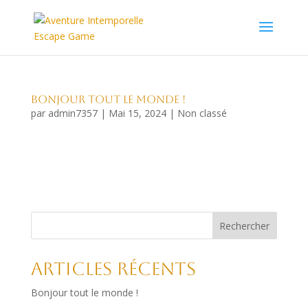
Bonjour tout le monde !
par
admin7357
|
Mai 15, 2024
|
Non classé
Bienvenue sur WordPress. Ceci est votre premier
article. Modifiez-le ou supprimez-le, puis commencez à
écrire !
Rechercher
Articles récents
Bonjour tout le monde !